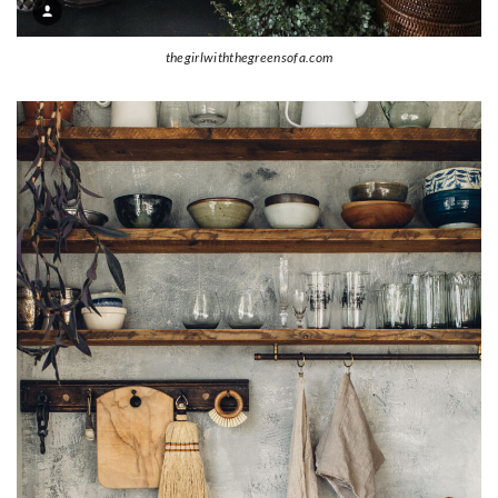
thegirlwiththegreensofa.com