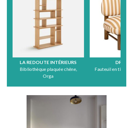
LA REDOUTE INTÉRIEURS
DRA
Bibliothèque plaquée chêne,
Fauteuil en tiss
Orga