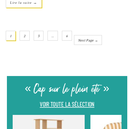
→
Lire la suite
1
2
3
…
6
Next Page →
« Cap sur le plein été »
VOIR TOUTE LA SÉLECTION