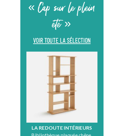
« Cap sur le plein
été »
VOIR TOUTE LA SÉLECTION
LA REDOUTE INTÉRIEURS
DR
Bibliothèque plaquée chêne,
Fauteuil en