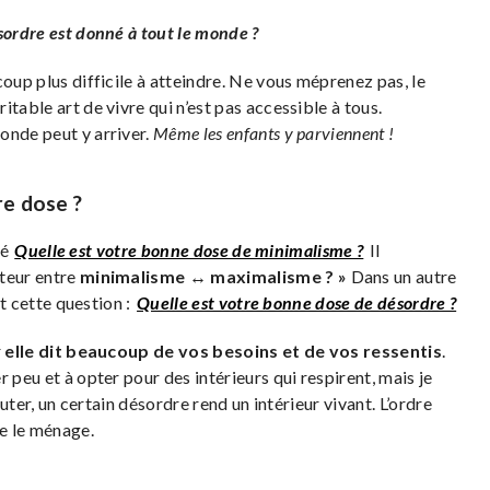
sordre est donné à tout le monde ?
coup plus difficile à atteindre. Ne vous méprenez pas, le
table art de vivre qui n’est pas accessible à tous.
onde peut y arriver.
Même les enfants y parviennent !
re dose ?
lé
Quelle est votre bonne dose de minimalisme ?
Il
pteur entre
minimalisme ↔ maximalisme ? »
Dans un autre
nt cette question :
Quelle est votre bonne dose de désordre ?
r
elle dit beaucoup de vos besoins et de vos ressentis
.
 peu et à opter pour des intérieurs qui respirent, mais je
outer, un certain désordre rend un intérieur vivant. L’ordre
te le ménage.