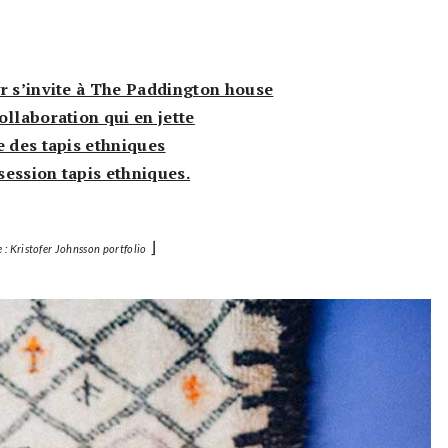
r s’invite à The Paddington house
ollaboration qui en jette
e des tapis ethniques
ession tapis ethniques.
⌋
 : Kristofer Johnsson portfolio