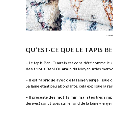
chee
QU’EST-CE QUE LE TAPIS B
– Le tapis Beni Ouarain est considéré comme le « 
des tribus Beni Ouarain
du Moyen Atlas marocai
– Il est
fabriqué avec de la laine vierge
, issue
Sa laine étant peu abondante, cela explique la ra
– Il présente
des motifs minimalistes
très simpl
dérivés) sont tissés sur le fond de la laine vierge 