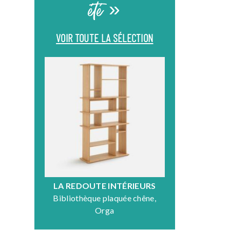
été »
VOIR TOUTE LA SÉLECTION
LA REDOUTE INTÉRIEURS
DR
Bibliothèque plaquée chêne,
Fauteuil en
Orga
N