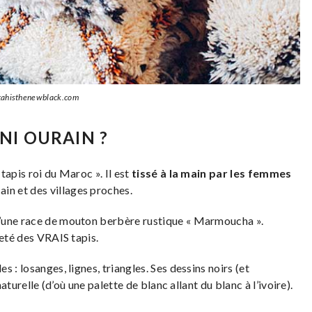
tahisthenewblack.com
ENI OURAIN ?
tapis roi du Maroc ». Il est
tissé à la main par les femmes
n et des villages proches.
 d’une race de mouton berbère rustique « Marmoucha ».
reté des VRAIS tapis.
es : losanges, lignes, triangles. Ses dessins noirs (et
naturelle (d’où une palette de blanc allant du blanc à l’ivoire).