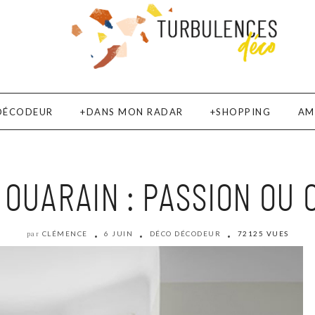
DÉCODEUR
DANS MON RADAR
SHOPPING
AM
 OUARAIN : PASSION OU
CLÉMENCE
6 JUIN
DÉCO DÉCODEUR
72125 VUES
par