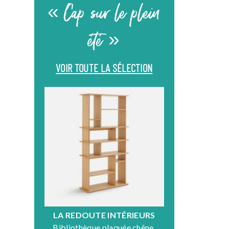
« Cap sur le plein
été »
VOIR TOUTE LA SÉLECTION
LA REDOUTE INTÉRIEURS
DR
Bibliothèque plaquée chêne,
Fauteuil en