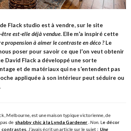
e Flack studio est à vendre, sur le site
-être est-elle déjà vendue
. Elle m’a inspiré cette
re propension à aimer le contraste en déco ?
Le
ous poser pour savoir ce que l’on veut obtenir
ue David Flack a développé une sorte
intage et de matériaux qui ne s’entendent pas
oche appliquée à son intérieur peut séduire ou
.
ck, Melbourne, est une maison typique victorienne, de
i pas de
shabby chic à la Lynda Gardener
.
Non
. L
e décor
s contrastes
. J’avais écrit un article sur le sujet :
Une