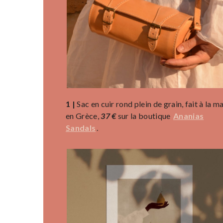
1 |
Sac en cuir rond plein de grain, fait à la m
en Grèce,
37 €
sur la boutique
Ananias
Sandals
.