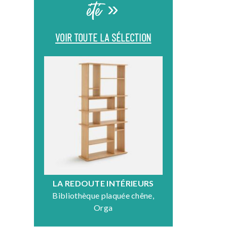
été »
VOIR TOUTE LA SÉLECTION
LA REDOUTE INTÉRIEURS
DR
Bibliothèque plaquée chêne,
Fauteuil en
Orga
N