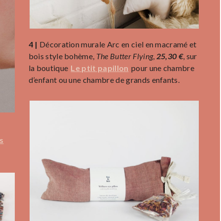
4 |
Décoration murale Arc en ciel en macramé et
bois style bohème,
The Butter Flying
,
25,30 €
, sur
la boutique
Le ptit papillon
pour une chambre
d’enfant ou une chambre de grands enfants.
s