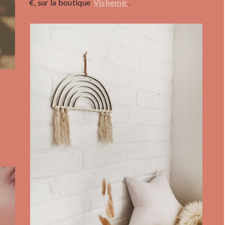
€, sur la boutique
Vishemir
.
à