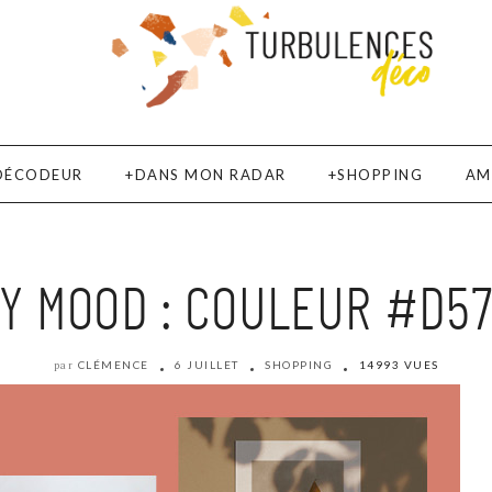
DÉCODEUR
DANS MON RADAR
SHOPPING
AM
Y MOOD : COULEUR #D5
CLÉMENCE
6 JUILLET
SHOPPING
14993 VUES
par