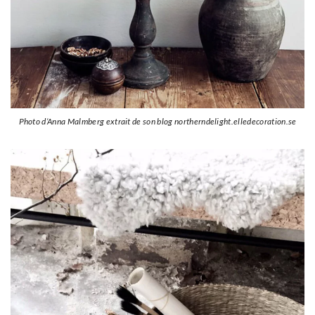
Photo d’Anna Malmberg extrait de son blog northerndelight.elledecoration.se