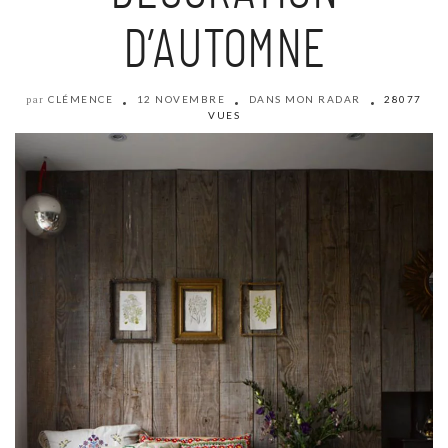
D’AUTOMNE
CLÉMENCE
12 NOVEMBRE
DANS MON RADAR
28077
par
VUES