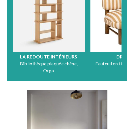
LA REDOUTE INTÉRIEURS
DRA
Bibliothèque plaquée chêne,
Fauteuil en tiss
Orga