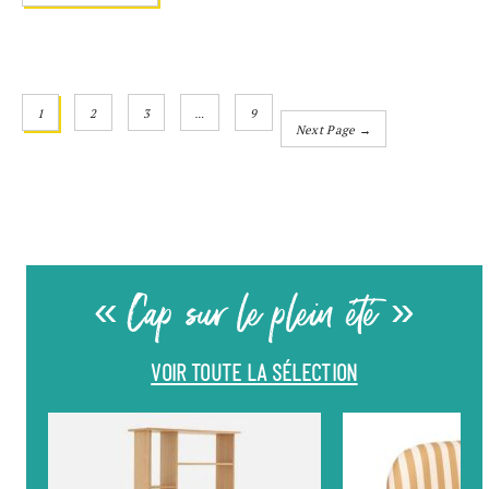
1
2
3
…
9
Next Page →
« Cap sur le plein été »
VOIR TOUTE LA SÉLECTION