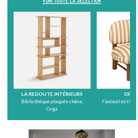
VOIR TOUTE LA SÉLECTION
LA REDOUTE INTÉRIEURS
DRA
Bibliothèque plaquée chêne,
Fauteuil en tiss
Orga