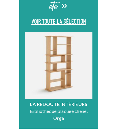
été »
VOIR TOUTE LA SÉLECTION
LA REDOUTE INTÉRIEURS
DR
Bibliothèque plaquée chêne,
Fauteuil en
Orga
N