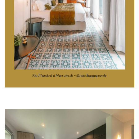
Riad Tarabel à Marrakesh – @handluggageonly