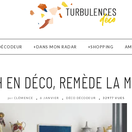
DÉCODEUR
DANS MON RADAR
SHOPPING
AM
H EN DÉCO, REMÈDE LA M
CLÉMENCE
6 JANVIER
DÉCO DÉCODEUR
32977 VUES
par