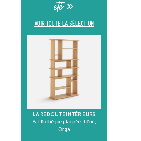
été »
VOIR TOUTE LA SÉLECTION
LA REDOUTE INTÉRIEURS
DR
Bibliothèque plaquée chêne,
Fauteuil en
Orga
N