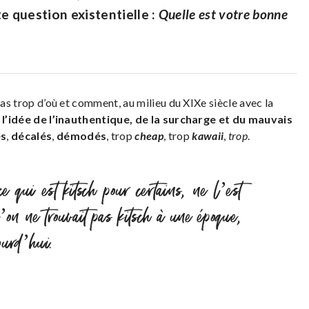
e question existentielle :
Quelle est votre bonne
pas trop d’où et comment, au milieu du XIXe siècle avec la
à
l’idée de l’inauthentique, de la surcharge et du mauvais
es
,
décalés
,
démodés
, trop
cheap
, trop
kawaii
,
trop
.
 qui est kitsch pour certains, ne l’est
l’on ne trouvait pas kitsch à une époque,
ourd’hui.