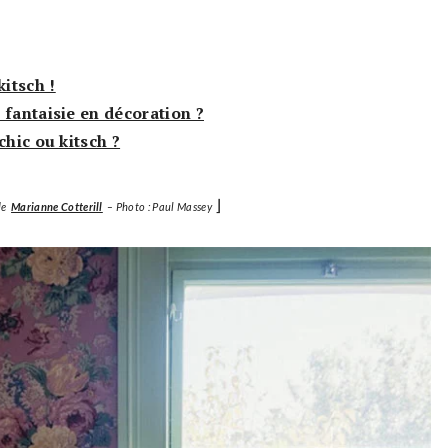
kitsch !
 fantaisie en décoration ?
chic ou kitsch ?
⌋
de
Marianne Cotterill
– Photo : Paul Massey