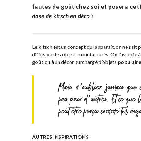
fautes de goût chez soi et posera cett
dose de kitsch en déco ?
Le kitsch est un concept qui apparaît, on ne sait 
diffusion des objets manufacturés. On l’associe 
goût
ou à un décor surchargé d’objets
populair
Mais n’oubliez jamais que ce
pas pour d’autres. Et ce que 
peut être perçu comme tel auj
AUTRES INSPIRATIONS