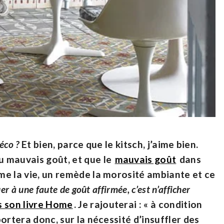
déco ?
Et bien, parce que le kitsch,
j’aime bien.
du mauvais goût
, et que
le
mauvais goût
dans
ême la vie, un remède la morosité ambiante et ce
er à une faute de goût affirmée, c’est n’afficher
s son livre Home
. Je rajouterai : «
à condition
portera donc, sur la nécessité d’insuffler des