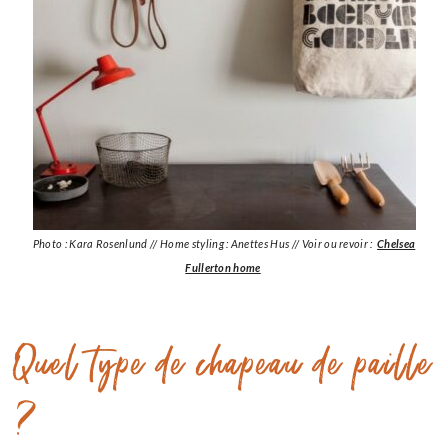
Photo : Kara Rosenlund // Home styling : Anettes Hus // Voir ou revoir :
Chelsea
Fullerton home
Quel type de chapeau de paille
?