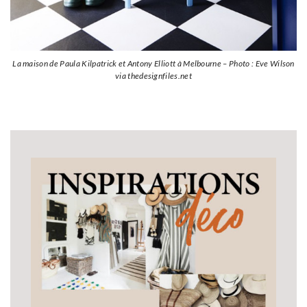
La maison de Paula Kilpatrick et Antony Elliott à Melbourne – Photo : Eve Wilson
via thedesignfiles.net