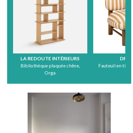
LA REDOUTE INTÉRIEURS
DRA
Bibliothèque plaquée chêne,
Fauteuil en tiss
Orga