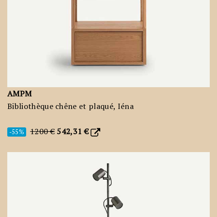
AMPM
Bibliothèque chêne et plaqué, Iéna
1200 €
542,31 €
-55%