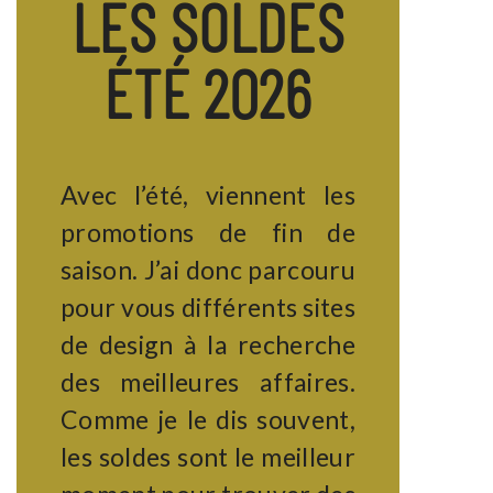
LES SOLDES
ÉTÉ 2026
Avec l’été, viennent les
promotions de fin de
saison. J’ai donc parcouru
pour vous différents sites
de design à la recherche
des meilleures affaires.
Comme je le dis souvent,
les soldes sont le meilleur