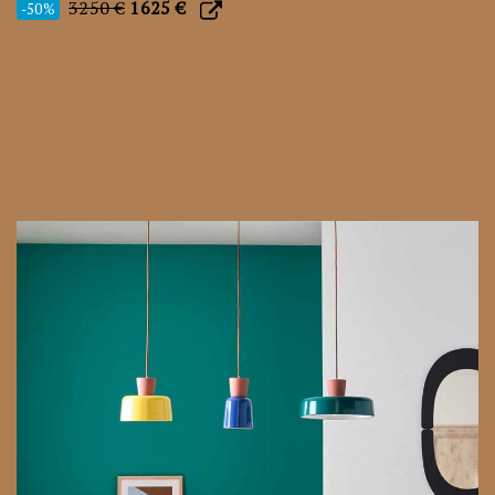
3250 €
1625 €
-50%