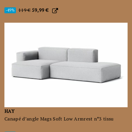
119 €
59,99 €
-49%
HAY
Canapé d’angle Mags Soft Low Armrest n°3 tissu