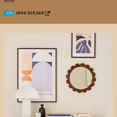
Abby
349 €
159,36 €
-55%