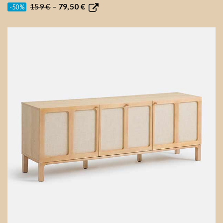
159 €
–
79,50 €
-50%