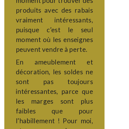
moment pour trouver des
produits avec des rabais
vraiment intéressants,
puisque c’est le seul
moment où les enseignes
peuvent vendre à perte.
En ameublement et
décoration, les soldes ne
sont pas toujours
intéressantes, parce que
les marges sont plus
faibles que pour
l’habillement ! Pour moi,