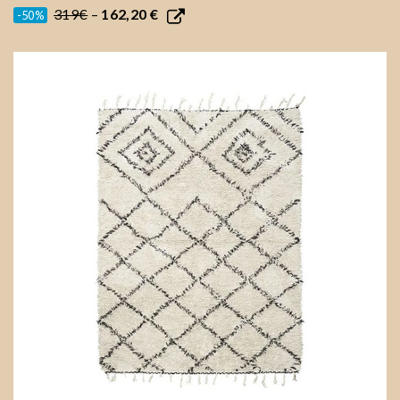
319€
–
162,20 €
-50%