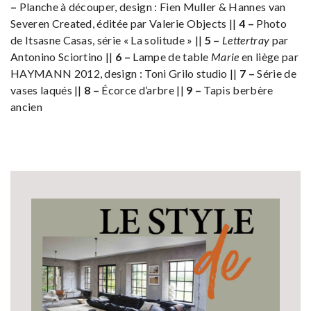
–
Planche à découper, design : Fien Muller & Hannes van
Severen Created, éditée par Valerie Objects ||
4 –
Photo
de Itsasne Casas, série « La solitude » ||
5 –
Lettertray
par
Antonino Sciortino ||
6 –
Lampe de table
Marie
en liège par
HAYMANN 2012, design : Toni Grilo studio ||
7 –
Série de
vases laqués ||
8 –
Écorce d’arbre ||
9 –
Tapis berbère
ancien