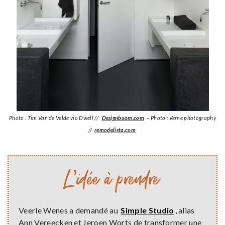
Photo : Tim Van de Velde via Dwell //
Designboom.com
– Photo : Verne photography
//
remodelista.com
L’idée à prendre
Veerle Wenes a demandé au
Simple Studio
, alias
Ann Vereecken et Jeroen Worts de transformer une