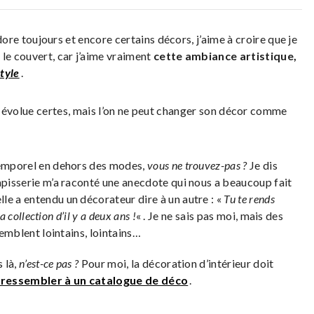
re toujours et encore certains décors, j’aime à croire que je
 le couvert, car j’aime vraiment
cette ambiance artistique,
style
.
 évolue certes, mais l’on ne peut changer son décor comme
ntemporel en dehors des modes,
vous ne trouvez-pas ?
Je dis
apisserie m’a raconté une anecdote qui nous a beaucoup fait
 elle a entendu un décorateur dire à un autre : «
Tu te rends
a collection d’il y a deux ans !
« . Je ne sais pas moi, mais des
semblent lointains, lointains…
 là,
n’est-ce pas ?
Pour moi, la décoration d’intérieur doit
 ressembler à un catalogue de déco
.