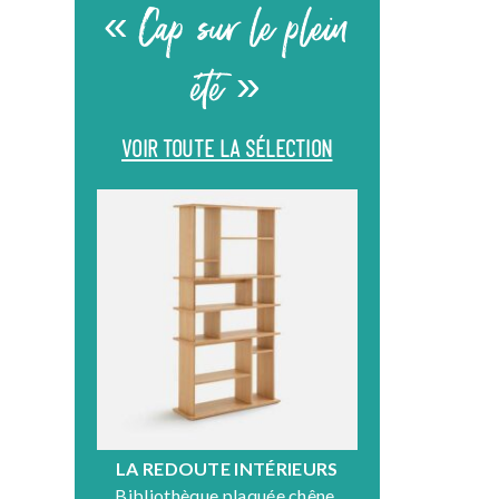
« Cap sur le plein
été »
VOIR TOUTE LA SÉLECTION
LA REDOUTE INTÉRIEURS
DR
Bibliothèque plaquée chêne,
Fauteuil en