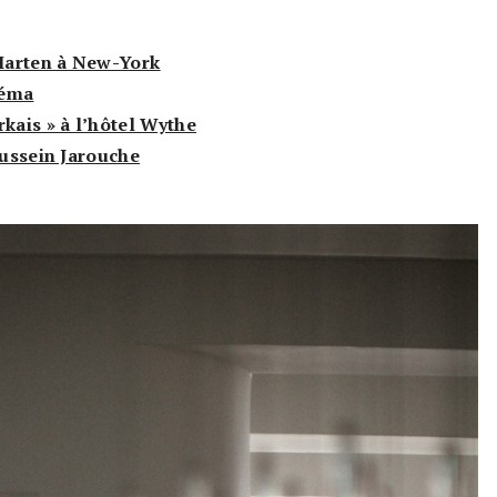
 Marten à New-York
néma
kais » à l’hôtel Wythe
oussein Jarouche