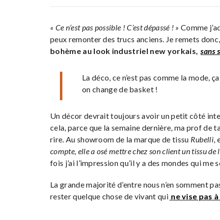
« Ce n’est pas possible ! C’est dépassé ! »
Comme j’ado
peux remonter des trucs anciens. Je remets donc,
bohème au look industriel new yorkais,
sans 
La déco, ce n’est pas comme la mode, ça
on change de basket !
Un décor devrait toujours avoir un petit côté i
cela, parce que la semaine dernière, ma prof de t
rire. Au showroom de la marque de tissu
Rubelli
,
compte, elle a osé mettre chez son client un tissu de l
fois j’ai l’impression qu’il y a des mondes qui me 
La grande majorité d’entre nous n’en somment pas
rester quelque chose de vivant qui
ne vise pas à