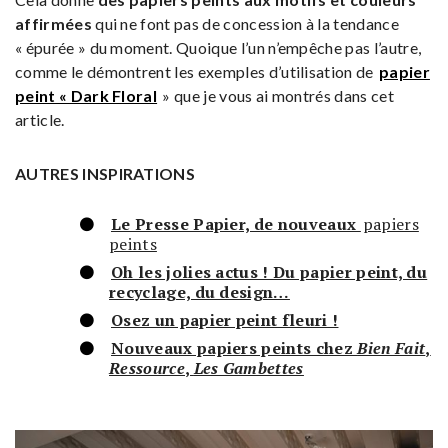
affirmées
qui ne font pas de concession à la tendance
« épurée » du moment. Quoique l’un n’empêche pas l’autre,
comme le démontrent les exemples d’utilisation de
papier
peint « Dark Floral
» que je vous ai montrés dans cet
article.
AUTRES INSPIRATIONS
Le Presse Papier, de nouveaux
papiers
peints
Oh les jolies actus ! Du papier peint, du
recyclage, du design…
Osez un papier peint fleuri !
Nouveaux papiers peints chez
Bien Fait
,
Ressource
,
Les Gambettes