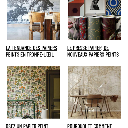
LA TENDANCE DES PAPIERS
LE PRESSE PAPIER, DE
PEINTS EN TROMPE-L’ŒIL
NOUVEAUX PAPIERS PEINTS
OSEZ UN PAPIER PEINT
POURQUOI ET COMMENT