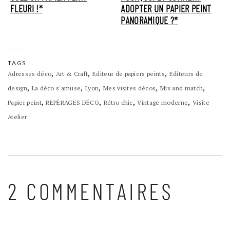
FLEURI !*
ADOPTER UN PAPIER PEINT
PANORAMIQUE ?*
TAGS
,
,
,
Adresses déco
Art & Craft
Editeur de papiers peints
Editeurs de
,
,
,
,
,
design
La déco s'amuse
Lyon
Mes visites décos
Mix and match
,
,
,
,
Papier peint
REPÉRAGES DÉCO
Rétro chic
Vintage moderne
Visite
Atelier
2 COMMENTAIRES