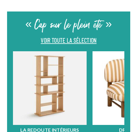
« Cap sur le plein été »
VOIR TOUTE LA SÉLECTION
LA REDOUTE INTÉRIEURS
DRA