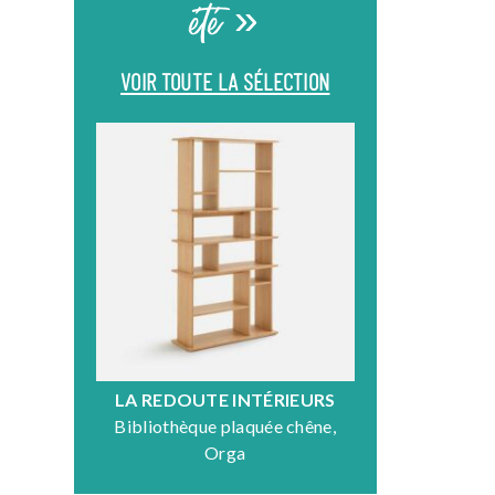
été »
VOIR TOUTE LA SÉLECTION
LA REDOUTE INTÉRIEURS
DR
Bibliothèque plaquée chêne,
Fauteuil en
Orga
N