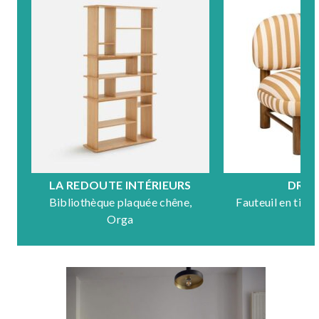
LA REDOUTE INTÉRIEURS
DRA
Bibliothèque plaquée chêne,
Fauteuil en tiss
Orga