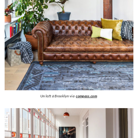
Un loft à Brooklyn via
compass.com