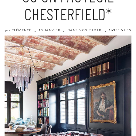
CHESTERFIELD*
CLÉMENCE
10 JANVIER
DANS MON RADAR
16385 VUES
par