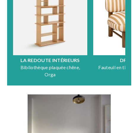
LA REDOUTE INTÉRIEURS
DRA
Bibliothèque plaquée chêne,
Fauteuil en tiss
Orga