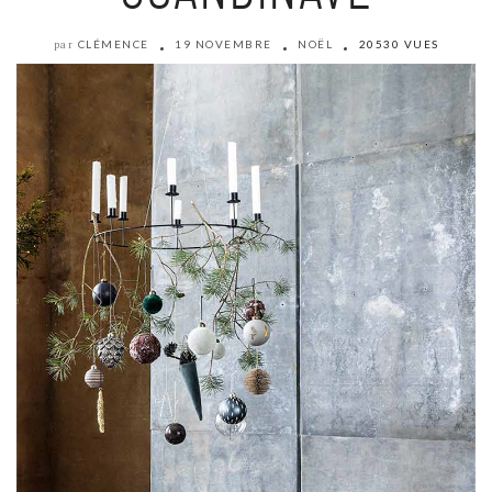
CLÉMENCE
19 NOVEMBRE
NOËL
20530 VUES
par