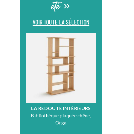
été »
VOIR TOUTE LA SÉLECTION
LA REDOUTE INTÉRIEURS
DR
Bibliothèque plaquée chêne,
Fauteuil en
Orga
N