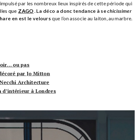
impulsé par les nombreux lieux inspirés de cette période qui
lles que
ZAGO
.
La déco a donc tendance à se
chicissimer
are en est le velours
que l’on associe au laiton, au marbre.
voir… ou pas
décoré par Jo Mitton
Necchi Architecture
n d’intérieur à Londres