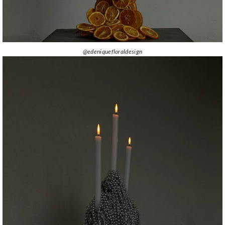
@edeniquefloraldesign