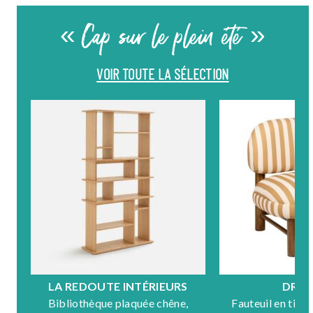
« Cap sur le plein été »
VOIR TOUTE LA SÉLECTION
LA REDOUTE INTÉRIEURS
DRA
Bibliothèque plaquée chêne,
Fauteuil en tiss