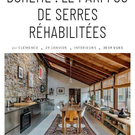
DE SERRES
RÉHABILITÉES
CLÉMENCE
29 JANVIER
INTÉRIEURS
3019 VUES
par