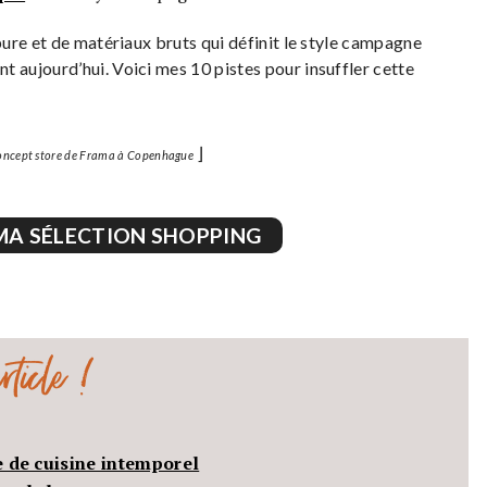
ure et de matériaux bruts qui définit le style campagne
aujourd’hui. Voici mes 10 pistes pour insuffler cette
⌋
concept store de Frama à Copenhague
MA SÉLECTION SHOPPING
ticle !
e de cuisine intemporel