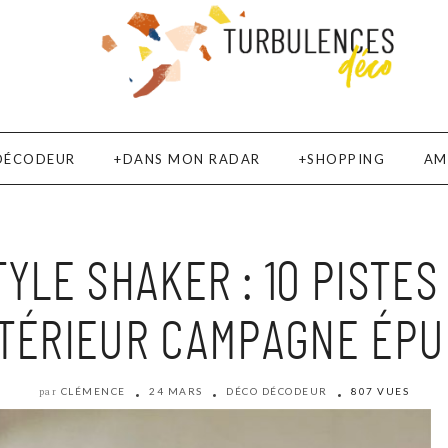
DÉCODEUR
DANS MON RADAR
SHOPPING
AM
YLE SHAKER : 10 PISTE
NTÉRIEUR CAMPAGNE ÉPU
CLÉMENCE
24 MARS
DÉCO DÉCODEUR
807 VUES
par