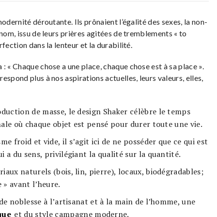
odernité déroutante. Ils prônaient l’égalité des sexes, la non-
 nom, issu de leurs prières agitées de tremblements « to
fection dans la lenteur et la durabilité.
: « Chaque chose a une place, chaque chose est à sa place ».
spond plus à nos aspirations actuelles, leurs valeurs, elles,
oduction de masse, le design Shaker célèbre le temps
anale où chaque objet est pensé pour durer toute une vie.
e froid et vide, il s’agit ici de ne posséder que ce qui est
a du sens, privilégiant la qualité sur la quantité.
iaux naturels (bois, lin, pierre), locaux, biodégradables;
 » avant l’heure.
de noblesse à l’artisanat et à la main de l’homme, une
que
et du style campagne moderne.