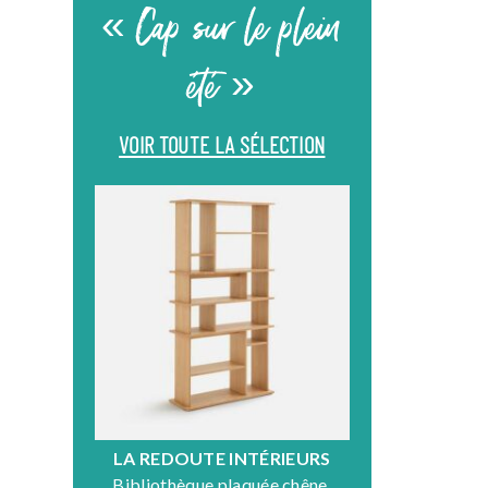
« Cap sur le plein
été »
VOIR TOUTE LA SÉLECTION
LA REDOUTE INTÉRIEURS
DR
Bibliothèque plaquée chêne,
Fauteuil en