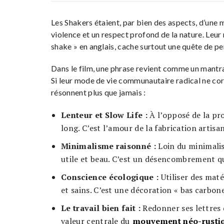
Les Shakers étaient, par bien des aspects, d’une m
violence et un respect profond de la nature. Leur
shake » en anglais, cache surtout une quête de per
Dans le film, une phrase revient comme un mantra 
Si leur mode de vie communautaire radical ne corre
résonnent plus que jamais :
Lenteur et Slow Life :
À l’opposé de la pr
long. C’est l’amour de la fabrication artis
Minimalisme raisonné :
Loin du minimalism
utile et beau. C’est un désencombrement qui 
Conscience écologique :
Utiliser des matér
et sains. C’est une décoration « bas carbone
Le travail bien fait :
Redonner ses lettres 
valeur centrale du
mouvement néo-rusti