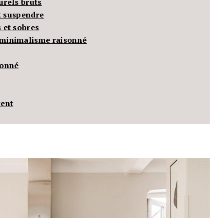
urels bruts
ut suspendre
s et sobres
e minimalisme raisonné
donné
rent