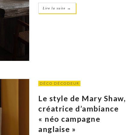
→
Lire la suite
DÉCO DÉCODEUR
Le style de Mary Shaw,
créatrice d’ambiance
« néo campagne
anglaise »