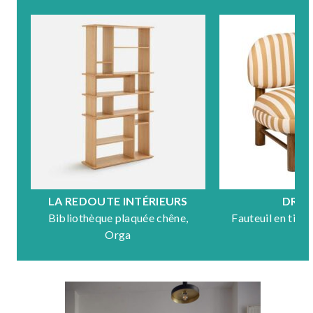
LA REDOUTE INTÉRIEURS
DRA
Bibliothèque plaquée chêne,
Fauteuil en tiss
Orga