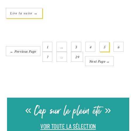
→
Lire la suite
1
…
3
4
5
6
← Previous Page
7
…
29
Next Page →
« Cap sur le plein été »
VOIR TOUTE LA SÉLECTION