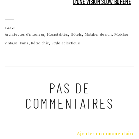
D'UNE VISION SLOW BOHÈME
TAGS
,
,
,
,
Architectes d'intérieur
Hospitalités
Hôtels
Mobilier design
Mobilier
,
,
,
vintage
Paris
Rétro chic
Style éclectique
PAS DE
COMMENTAIRES
Ajouter un commentaire