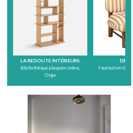
LA REDOUTE INTÉRIEURS
DRA
Bibliothèque plaquée chêne,
Fauteuil en tiss
Orga