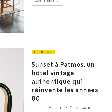
→
Lire la suite
INTÉRIEURS
Sunset à Patmos, un
hôtel vintage
authentique qui
réinvente les années
80
9 JUILLET
PARTAGER