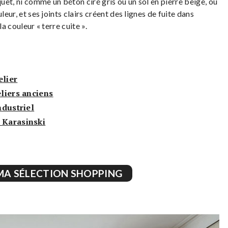
quet, ni comme un béton ciré gris ou un sol en pierre beige, ou
leur, et ses joints clairs créent des lignes de fuite dans
a couleur « terre cuite ».
elier
eliers anciens
ndustriel
 Karasinski
MA SÉLECTION SHOPPING