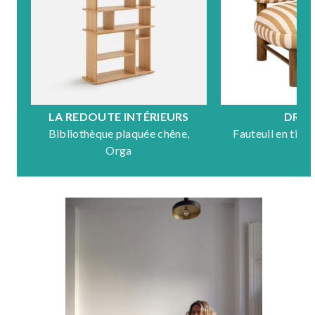
LA REDOUTE INTÉRIEURS
DRA
Bibliothèque plaquée chêne,
Fauteuil en tiss
Orga