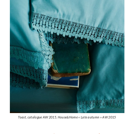
Toast, catalogue AW 2015, House&Home « Late autumn » AW 2015