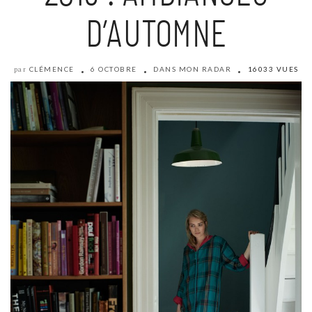
D’AUTOMNE
CLÉMENCE
6 OCTOBRE
DANS MON RADAR
16033 VUES
par