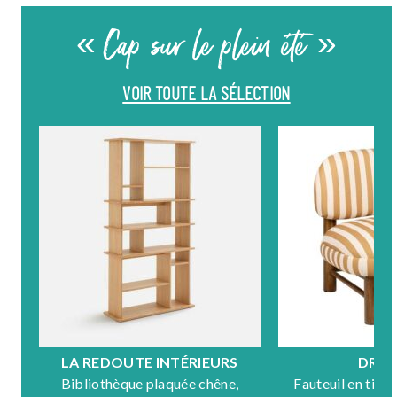
« Cap sur le plein été »
VOIR TOUTE LA SÉLECTION
LA REDOUTE INTÉRIEURS
DRA
Bibliothèque plaquée chêne,
Fauteuil en tiss