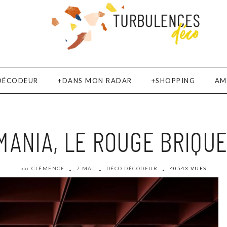
DÉCODEUR
DANS MON RADAR
SHOPPING
AM
ANIA, LE ROUGE BRIQU
CLÉMENCE
7 MAI
DÉCO DÉCODEUR
40543 VUES
par