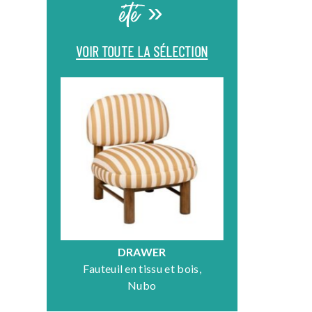
été »
VOIR TOUTE LA SÉLECTION
RIEURS
DRAWER
HÜ
 chêne,
Fauteuil en tissu et bois,
Table basse e
Nubo