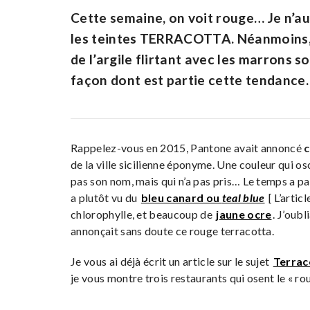
Cette semaine, on voit rouge… Je n’au
les teintes TERRACOTTA. Néanmoins, c’
de l’argile flirtant avec les marrons so
façon dont est partie cette tendance.
Rappelez-vous en 2015, Pantone avait annoncé
de la ville sicilienne éponyme. Une couleur qui osc
pas son nom, mais qui n’a pas pris… Le temps a p
a plutôt vu du
bleu canard ou
teal blue
[ L’artic
chlorophylle, et beaucoup de
jaune ocre
. J’oubl
annonçait sans doute ce rouge terracotta.
Je vous ai déjà écrit un article sur le sujet
Terrac
je vous montre trois restaurants qui osent le « ro