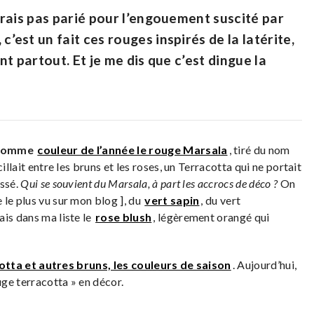
rais pas parié pour l’engouement suscité par
est un fait ces rouges inspirés de la latérite,
nt partout. Et je me dis que c’est dingue la
comme
couleur de l’année le rouge Marsala
, tiré du nom
illait entre les bruns et les roses, un Terracotta qui ne portait
assé.
Qui se souvient du Marsala, à part les accrocs de déco ?
On
le le plus vu sur mon blog ], du
vert sapin
, du vert
iais dans ma liste le
rose blush
, légèrement orangé qui
otta et autres bruns, les couleurs de saison
. Aujourd’hui,
uge terracotta » en décor.