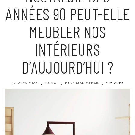
ANNÉES 90 PEUT-ELLE
MEUBLER NOS
INTÉRIEURS
D’AUJOURD’HUI ?
CLÉMENCE
19 MAI
DANS MON RADAR
517 VUES
par