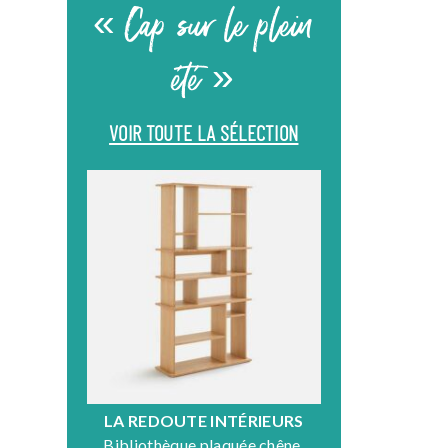
« Cap sur le plein
été »
VOIR TOUTE LA SÉLECTION
LA REDOUTE INTÉRIEURS
DR
Bibliothèque plaquée chêne,
Fauteuil en