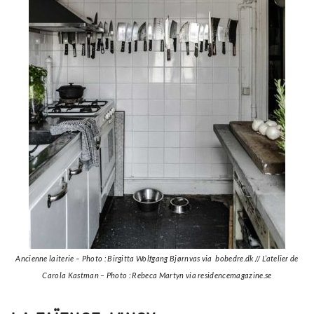
Ancienne laiterie – Photo : Birgitta Wolfgang Bjørnvas via bobedre.dk // L’atelier de
Carola Kastman – Photo : Rebeca Martyn via residencemagazine.se