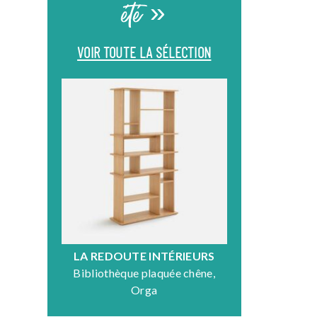
été »
VOIR TOUTE LA SÉLECTION
LA REDOUTE INTÉRIEURS
DR
Bibliothèque plaquée chêne,
Fauteuil en
Orga
N