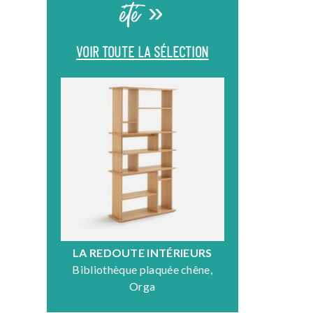
été »
VOIR TOUTE LA SÉLECTION
LA REDOUTE INTÉRIEURS
DR
Bibliothèque plaquée chêne,
Fauteuil en
Orga
N