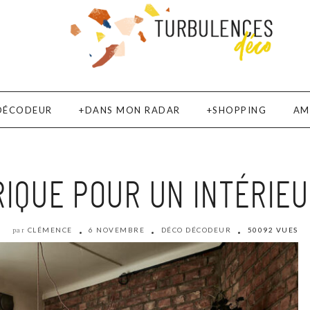
DÉCODEUR
DANS MON RADAR
SHOPPING
AM
RIQUE POUR UN INTÉRIE
CLÉMENCE
6 NOVEMBRE
DÉCO DÉCODEUR
50092 VUES
par