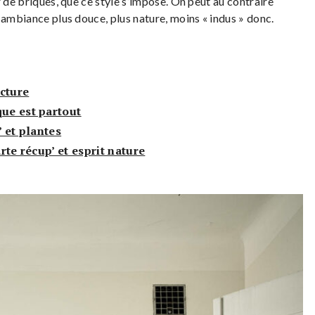
r de briques, que ce style s’impose. On peut au contraire
 ambiance plus douce, plus nature, moins « indus » donc.
ecture
que est partout
’ et plantes
arte récup’ et esprit nature