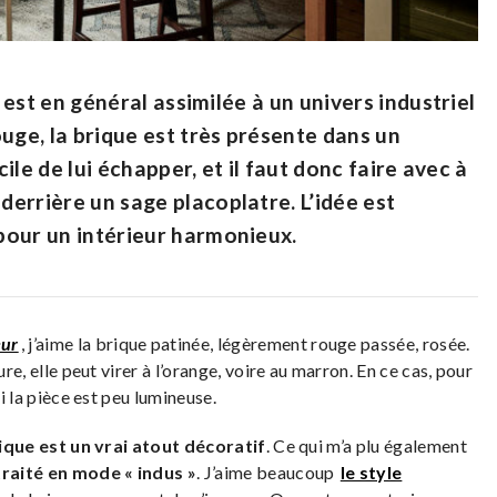
 est en général assimilée à un univers industriel
uge, la brique est très présente dans un
ficile de lui échapper, et il faut donc faire avec à
 derrière un sage placoplatre. L’idée est
 pour un intérieur harmonieux.
eur
, j’aime la brique patinée, légèrement rouge passée, rosée.
ure, elle peut virer à l’orange, voire au marron. En ce cas, pour
si la pièce est peu lumineuse.
rique est un vrai atout décoratif
. Ce qui m’a plu également
traité en mode « indus »
. J’aime beaucoup
le style