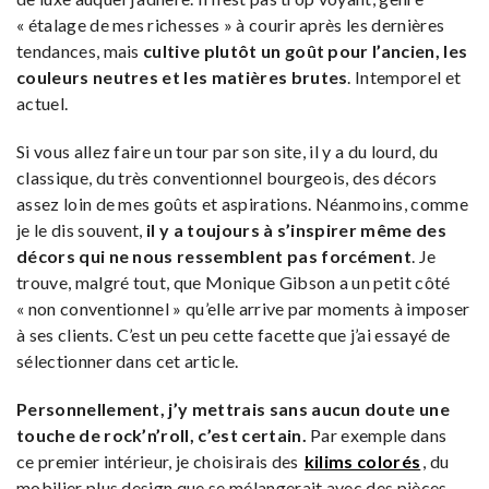
« étalage de mes richesses » à courir après les dernières
tendances, mais
cultive plutôt un goût pour l’ancien, les
couleurs neutres et les matières brutes
. Intemporel et
actuel.
Si vous allez faire un tour par son site, il y a du lourd, du
classique, du très conventionnel bourgeois, des décors
assez loin de mes goûts et aspirations. Néanmoins, comme
je le dis souvent,
il y a toujours à s’inspirer même des
décors qui ne nous ressemblent pas forcément
. Je
trouve, malgré tout, que Monique Gibson a un petit côté
« non conventionnel » qu’elle arrive par moments à imposer
à ses clients. C’est un peu cette facette que j’ai essayé de
sélectionner dans cet article.
Personnellement
, j’y mettrais sans aucun doute une
touche de rock’n’roll, c’est certain.
Par exemple dans
ce premier intérieur, je choisirais des
kilims colorés
, du
mobilier plus design que se mélangerait avec des pièces