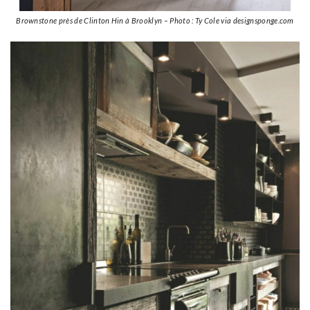
Brownstone près de Clinton Hin à Brooklyn – Photo : Ty Cole via designsponge.com