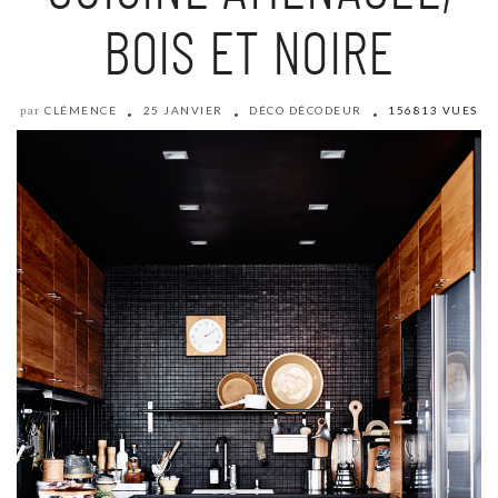
BOIS ET NOIRE
CLÉMENCE
25 JANVIER
DÉCO DÉCODEUR
156813 VUES
par