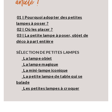
article !
01 | Pourquoi adopter des petites
lampes à poser ?
02 | Où les placer ?
03 | La petite lampe à poser, objet de
déco à part entière
SÉLECTION DE PETITES LAMPES
_La lampe objet
_La lampe magique
_La mini-lampe iconique
_La petite lampe de table qui se
balade
_Les petites lampes à croquer