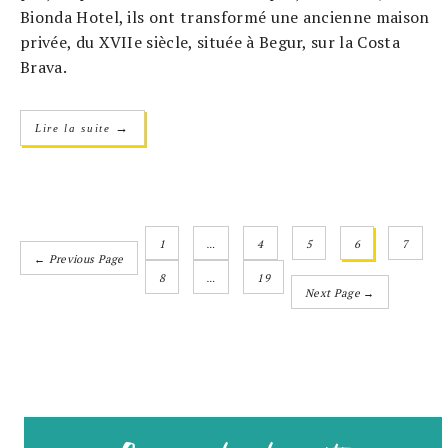
Bionda Hotel, ils ont transformé une ancienne maison
privée, du XVIIe siècle, située à Begur, sur la Costa
Brava.
→
Lire la suite
1
…
4
5
6
7
← Previous Page
8
…
19
Next Page →