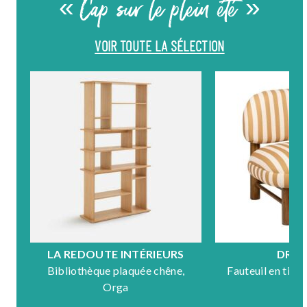
« Cap sur le plein été »
VOIR TOUTE LA SÉLECTION
LA REDOUTE INTÉRIEURS
DRA
Bibliothèque plaquée chêne,
Fauteuil en tiss
Orga