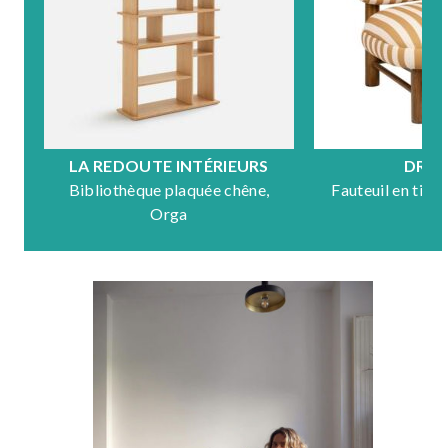
LA REDOUTE INTÉRIEURS
DRA
Bibliothèque plaquée chêne,
Fauteuil en tiss
Orga