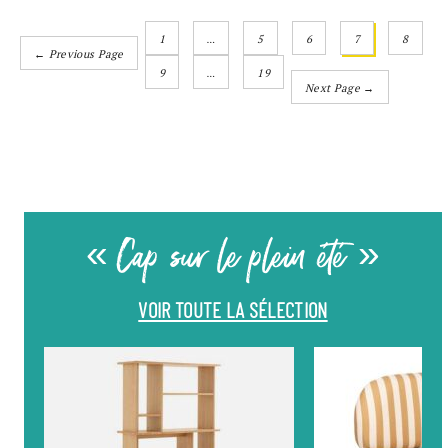
1
…
5
6
7
8
← Previous Page
9
…
19
Next Page →
« Cap sur le plein été »
VOIR TOUTE LA SÉLECTION