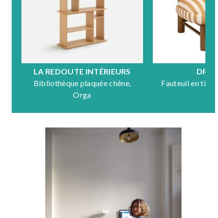
LA REDOUTE INTÉRIEURS
DRA
Bibliothèque plaquée chêne,
Fauteuil en tiss
Orga